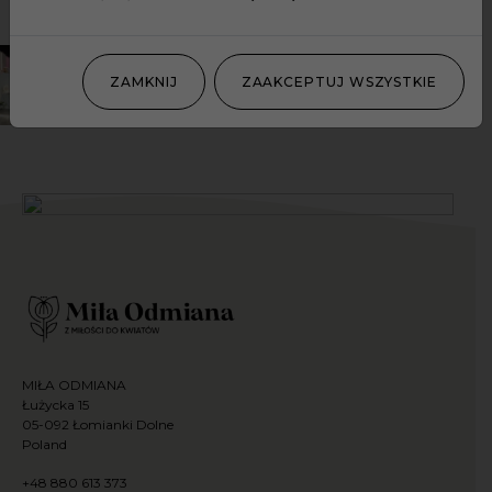
ZAMKNIJ
ZAAKCEPTUJ WSZYSTKIE
MIŁA ODMIANA
Łużycka 15
05-092 Łomianki Dolne
Poland
+48 880 613 373