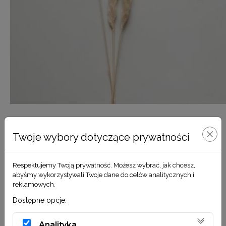
Mini trawa pampasowa beżowa
Twoje wybory dotyczące prywatności
7,90
zł
Respektujemy Twoją prywatność. Możesz wybrać, jak chcesz,
DODAJ DO KOSZYKA
abyśmy wykorzystywali Twoje dane do celów analitycznych i
reklamowych.
Dostępne opcje:
Analityka