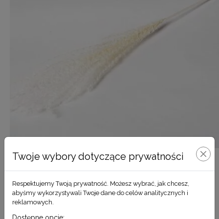
Twoje wybory dotyczące prywatności
Miskant biały
Respektujemy Twoją prywatność. Możesz wybrać, jak chcesz,
8,90
zł
abyśmy wykorzystywali Twoje dane do celów analitycznych i
reklamowych.
DODAJ DO KOSZYKA
Dostępne opcje: