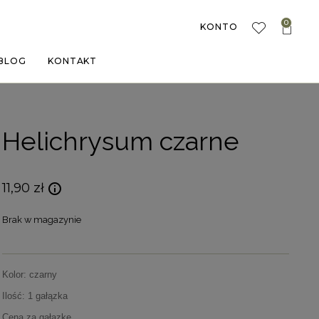
0
KONTO
BLOG
KONTAKT
Helichrysum czarne
11,90
zł
Brak w magazynie
Kolor: czarny
Ilość: 1 gałązka
Cena za gałązkę.