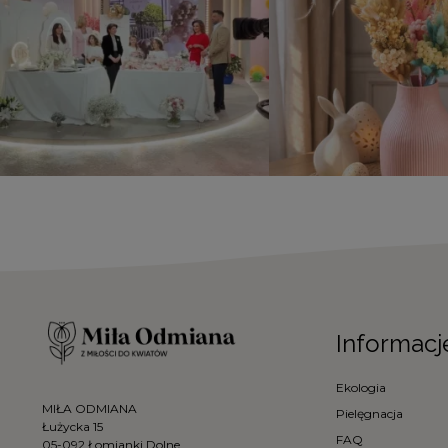
Informacj
Ekologia
MIŁA ODMIANA
Pielęgnacja
Łużycka 15
FAQ
05-092 Łomianki Dolne