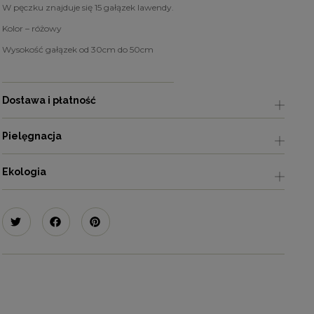
W pęczku znajduje się 15 gałązek lawendy.
Kolor – różowy
Wysokość gałązek od 30cm do 50cm
Dostawa i płatność
Pielęgnacja
Ekologia