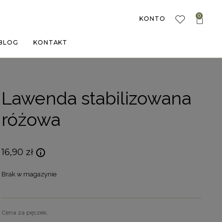
0
KONTO
BLOG
KONTAKT
Lawenda stabilizowana
różowa
16,90
zł
Brak w magazynie
Cena za pęczek.