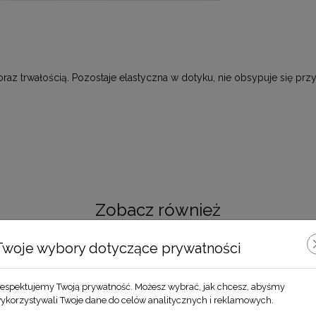
az trwałością. Pozostaje elastyczna w dotyku, nie obsypuje się prz
Zobacz również
Twoje wybory dotyczące prywatności
espektujemy Twoją prywatność. Możesz wybrać, jak chcesz, abyśmy
ykorzystywali Twoje dane do celów analitycznych i reklamowych.