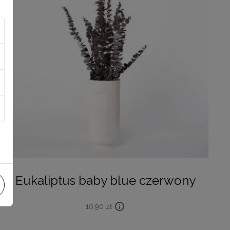
Eukaliptus baby blue czerwony
10,90
zł