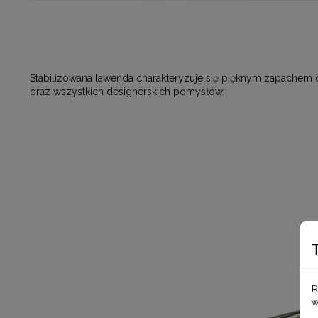
Stabilizowana lawenda charakteryzuje się pięknym zapachem or
oraz wszystkich designerskich pomysłów.
R
w