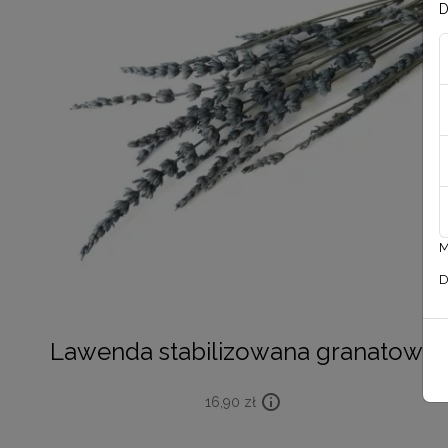
D
M
D
Lawenda stabilizowana granatowa
16,90
zł