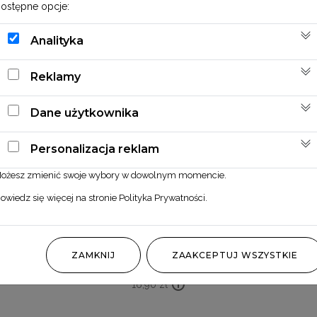
ostępne opcje:
Analityka
Reklamy
Dane użytkownika
Personalizacja reklam
ożesz zmienić swoje wybory w dowolnym momencie.
owiedz się więcej na stronie
Polityka Prywatności
.
Paproć stabilizowana czerwona
ZAMKNIJ
ZAAKCEPTUJ WSZYSTKIE
16,90
zł