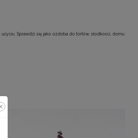
y użyciu. Sprawdzi się jako ozdoba do tortów, słodkości, domu