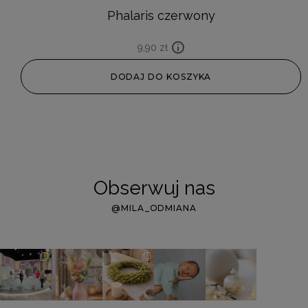
Phalaris czerwony
9,90
zł
DODAJ DO KOSZYKA
Obserwuj nas
@MILA_ODMIANA