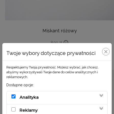
Miskant różowy
8,90
zł
Twoje wybory dotyczące prywatności
DODAJ DO KOSZYKA
Respektujemy Twoją prywatność. Możesz wybrać, jak chcesz,
abyśmy wykorzystywali Twoje dane do celów analitycznych i
reklamowych.
Dostępne opcje:
Analityka
Reklamy