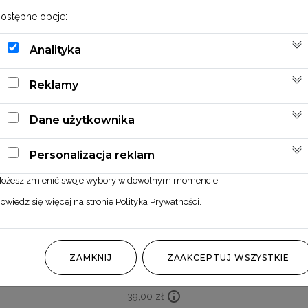
ostępne opcje:
Analityka
Reklamy
Dane użytkownika
Personalizacja reklam
ożesz zmienić swoje wybory w dowolnym momencie.
owiedz się więcej na stronie
Polityka Prywatności
.
Mini bukiecik ze strzałką 7
ZAMKNIJ
ZAAKCEPTUJ WSZYSTKIE
39,00
zł