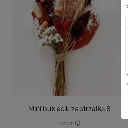
D
M
D
Mini bukiecik ze strzałką 8
39,00
zł