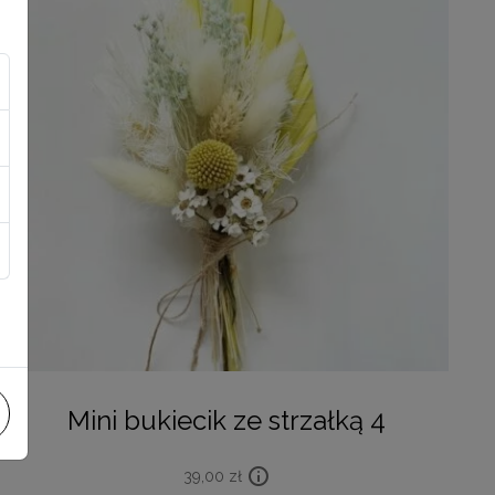
Mini bukiecik ze strzałką 4
39,00
zł