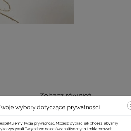
Zobacz również
Twoje wybory dotyczące prywatności
espektujemy Twoją prywatność. Możesz wybrać, jak chcesz, abyśmy
ykorzystywali Twoje dane do celów analitycznych i reklamowych.