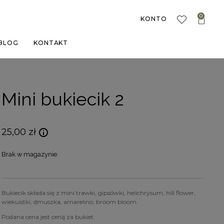
0
KONTO
BLOG
KONTAKT
Mini bukiecik 2
25,00
zł
Brak w magazynie
Bukiecik składa się z mini trawki, gipsówki, helichrysum, hill flower,
wiekuistki, dmuszka, amarelino, broom bloom.
Podana cena jest ceną za bukiet.