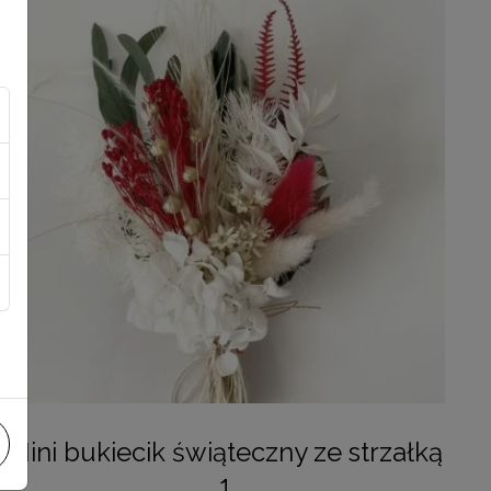
Mini bukiecik świąteczny ze strzałką
1