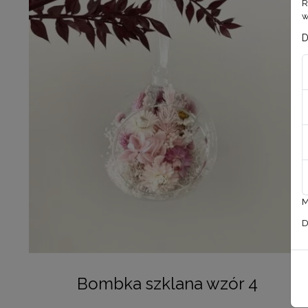
R
w
D
M
D
Bombka szklana wzór 4