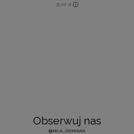
35,00
zł
Obserwuj nas
@MILA_ODMIANA