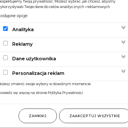
espektujemy Twoją prywatność. Możesz wybrać, jak chcesz, abyśmy
ykorzystywali Twoje dane do celów analitycznych i reklamowych.
ostępne opcje:
Analityka
Reklamy
Dane użytkownika
Personalizacja reklam
ożesz zmienić swoje wybory w dowolnym momencie.
owiedz się więcej na stronie
Polityka Prywatności
.
ZAMKNIJ
ZAAKCEPTUJ WSZYSTKIE
Bukiecik sylwestrowy szampański