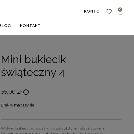
0
KONTO
BLOG
KONTAKT
Mini bukiecik
świąteczny 4
35,00
zł
Brak w magazynie
W skład bukietu wchodzą: dmuszki, złoty len, stabilizowana
limonium, czarnuszka, stabilizowana hortensja, thuja oraz