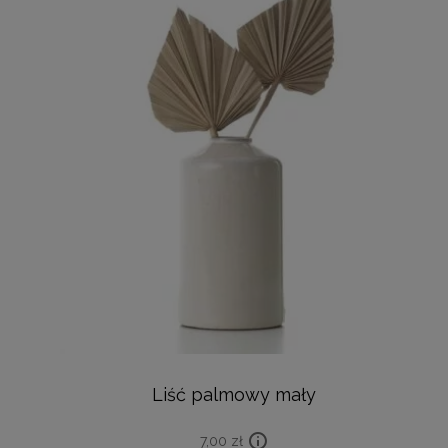
Liść palmowy mały
7,00
zł