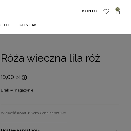
0
KONTO
BLOG
KONTAKT
Róża wieczna lila róż
19,00
zł
Brak w magazynie
Wielkość kwiatu: 5 cm Cena za sztukę.
Dostawa i płatność