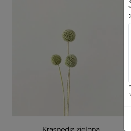
R
w
D
M
D
Kraspedia zielona