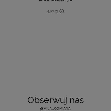
4,90
zł
Obserwuj nas
@MILA_ODMIANA