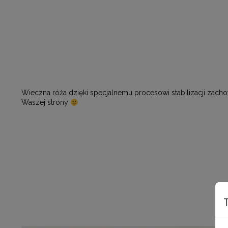
Wieczna róża dzięki specjalnemu procesowi stabilizacji zacho
Waszej strony