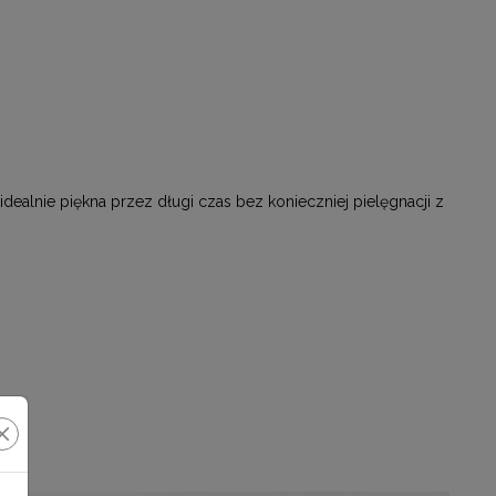
dealnie piękna przez długi czas bez konieczniej pielęgnacji z