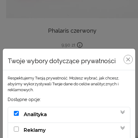
Phalaris czerwony
9,90
zł
DODAJ DO KOSZYKA
Twoje wybory dotyczące prywatności
Respektujemy Twoją prywatność. Możesz wybrać, jak chcesz,
abyśmy wykorzystywali Twoje dane do celów analitycznych i
reklamowych.
Dostępne opcje:
Analityka
Reklamy