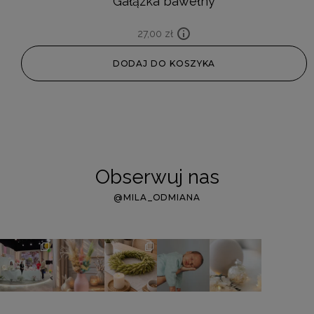
Gałązka bawełny
27,00
zł
DODAJ DO KOSZYKA
Obserwuj nas
@MILA_ODMIANA