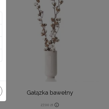
Gałązka bawełny
27,00
zł