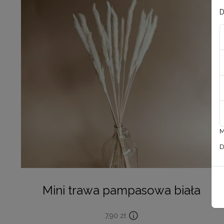
D
M
D
Mini trawa pampasowa biała
7,90
zł