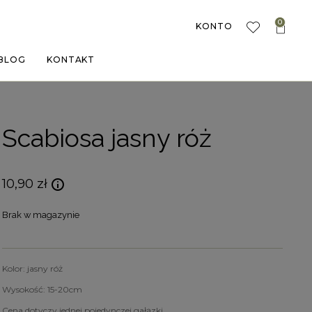
0
KONTO
BLOG
KONTAKT
Scabiosa jasny róż
10,90
zł
Brak w magazynie
Kolor: jasny róż
Wysokość: 15-20cm
Cena dotyczy jednej pojedynczej gałązki.