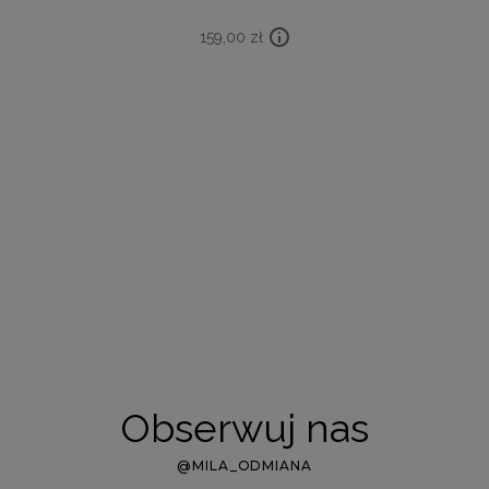
159,00
zł
Obserwuj nas
@MILA_ODMIANA