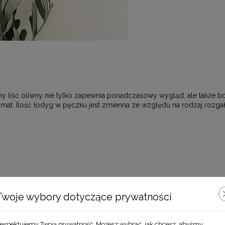
ny liść oliwny nie tylko zapewnia ponadczasowy wygląd, ale także 
t. Ilość łodyg w pęczku jest zmienna ze względu na rodzaj rozgałę
Zobacz również
Twoje wybory dotyczące prywatności
espektujemy Twoją prywatność. Możesz wybrać, jak chcesz, abyśmy