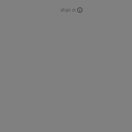
16,90
zł