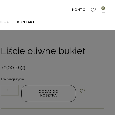
0
KONTO
BLOG
KONTAKT
Liście oliwne bukiet
70,00
zł
2 w magazynie
DODAJ DO
KOSZYKA