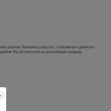
bosko pachnie. Polecamy połączyć z rustykalnym glinianym
zienia. P
ęczki tworzone są na podstawie wyglądu.