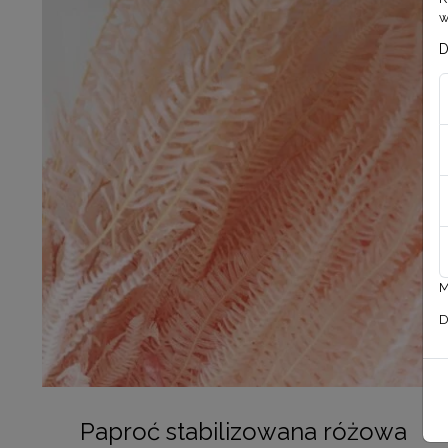
w
D
M
D
Paproć stabilizowana różowa