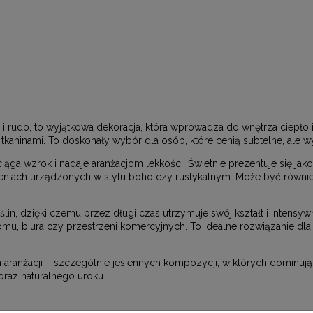
 i rudo, to wyjątkowa dekoracja, która wprowadza do wnętrza ciepło i
tkaninami. To doskonały wybór dla osób, które cenią subtelne, ale w
zyciąga wzrok i nadaje aranżacjom lekkości. Świetnie prezentuje się
rzeniach urządzonych w stylu boho czy rustykalnym. Może być równ
in, dzięki czemu przez długi czas utrzymuje swój kształt i intensyw
omu, biura czy przestrzeni komercyjnych. To idealne rozwiązanie dla
aranżacji – szczególnie jesiennych kompozycji, w których dominują 
 oraz naturalnego uroku.