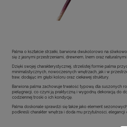
Palma o kształcie strzałki, barwiona dwukolorowo na śliwkowo
się z jasnymi przestrzeniami, drewnem, lnem oraz naturalnymi 
Dzięki swojej charakterystycznej, strzelistej formie palma pr
minimalistycznych, nowoczesnych wnętrzach, jak i w przest
traw, dodając im głębi koloru oraz ciekawej struktury.
Barwiona palma zachowuje trwałość typową dla suszonych rośl
pielęgnacji, co czyni ją praktyczną i wygodną dekoracją do d
codziennej troski o ich kondycję.
Palma doskonale sprawdzi się także jako element sezonowych 
podkreśli charakter wnętrza i doda mu przytulności, elegancji