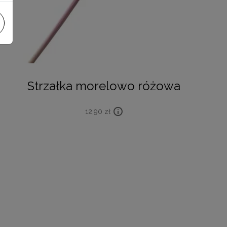
Strzałka morelowo różowa
12,90
zł