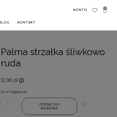
0
KONTO
BLOG
KONTAKT
Palma strzałka śliwkowo
ruda
12,90
zł
50 w magazynie
DODAJ DO
KOSZYKA