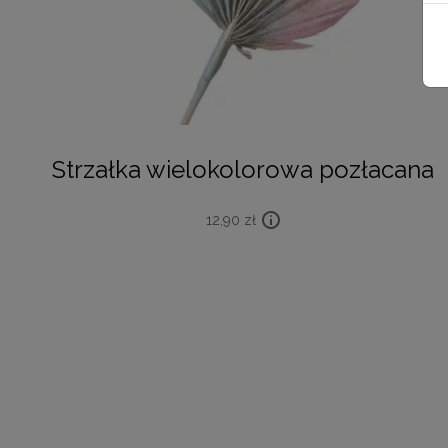
Strzałka wielokolorowa pozłacana
12,90
zł