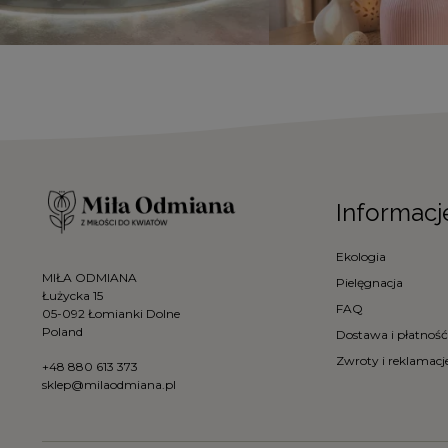
Informacj
Ekologia
MIŁA ODMIANA
Pielęgnacja
Łużycka 15
FAQ
05-092 Łomianki Dolne
Poland
Dostawa i płatność
Zwroty i reklamacj
+48 880 613 373
sklep@milaodmiana.pl