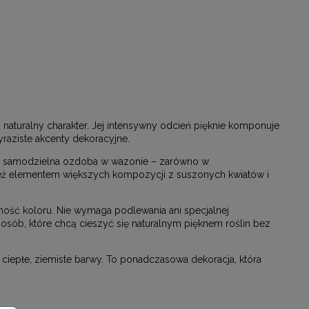
 naturalny charakter. Jej intensywny odcień pięknie komponuje
yraziste akcenty dekoracyjne.
 jako samodzielna ozdoba w wazonie – zarówno w
ież elementem większych kompozycji z suszonych kwiatów i
ność koloru. Nie wymaga podlewania ani specjalnej
 osób, które chcą cieszyć się naturalnym pięknem roślin bez
ciepłe, ziemiste barwy. To ponadczasowa dekoracja, która