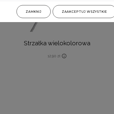
ZAMKNIJ
ZAAKCEPTUJ WSZYSTKIE
Strzałka wielokolorowa
12,90
zł