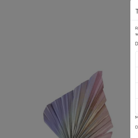
R
w
D
M
D