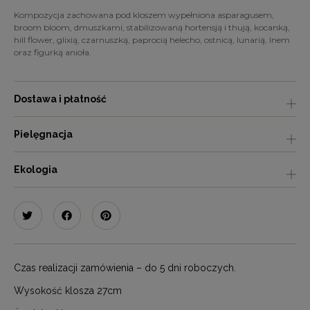
Kompozycja zachowana pod kloszem wypełniona asparagusem,
broom bloom, dmuszkami, stabilizowaną hortensją i thują, kocanką,
hill flower, glixią, czarnuszką, paprocią helecho, ostnicą, lunarią, lnem
oraz figurką anioła.
Dostawa i płatność
Pielęgnacja
Ekologia
Czas realizacji zamówienia – do 5 dni roboczych.
Wysokość klosza 27cm