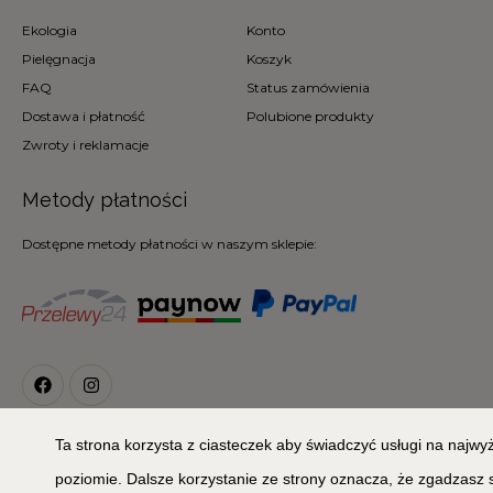
Ekologia
Konto
Pielęgnacja
Koszyk
FAQ
Status zamówienia
Dostawa i płatność
Polubione produkty
Zwroty i reklamacje
Metody płatności
Dostępne metody płatności w naszym sklepie:
Ta strona korzysta z ciasteczek aby świadczyć usługi na najw
© 2026
Copyright 2020 © MIŁA ODMIANA. All Rights Reserved
poziomie. Dalsze korzystanie ze strony oznacza, że zgadzasz 