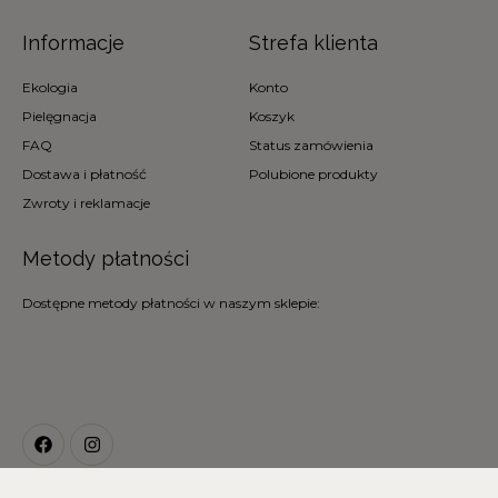
Informacje
Strefa klienta
Ekologia
Konto
Pielęgnacja
Koszyk
FAQ
Status zamówienia
Dostawa i płatność
Polubione produkty
Zwroty i reklamacje
Metody płatności
Dostępne metody płatności w naszym sklepie: