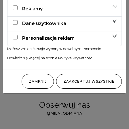
Ekologia
Reklamy
Dane użytkownika
Personalizacja reklam
Możesz zmienić swoje wybory w dowolnym momencie.
Dowiedz się więcej na stronie
Polityka Prywatności
.
Zobacz również
ZAMKNIJ
ZAAKCEPTUJ WSZYSTKIE
Obserwuj nas
@MILA_ODMIANA