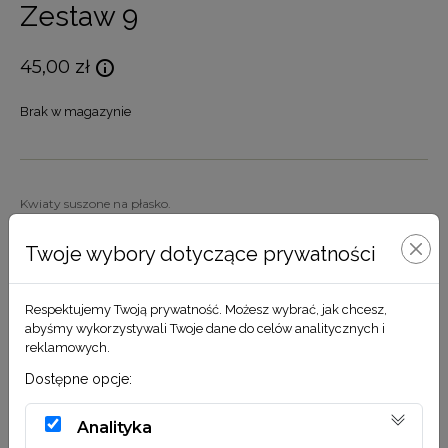
Zestaw 9
45,00
zł
Brak w magazynie
Kwiaty suszone na płasko.
Cena za paczkę.
Twoje wybory dotyczące prywatności
Respektujemy Twoją prywatność. Możesz wybrać, jak chcesz,
abyśmy wykorzystywali Twoje dane do celów analitycznych i
reklamowych.
Dostawa i płatność
Dostępne opcje:
Pielęgnacja
Analityka