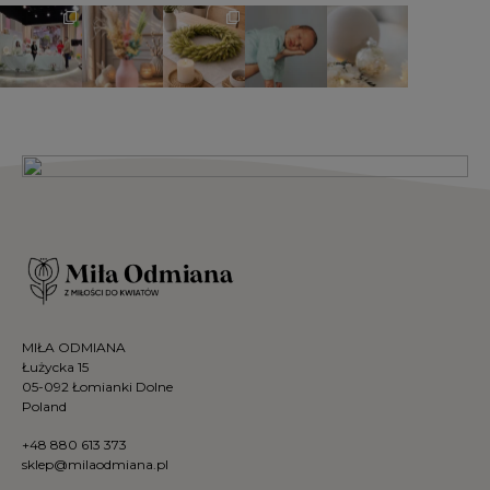
MIŁA ODMIANA
Łużycka 15
05-092 Łomianki Dolne
Poland
+48 880 613 373
sklep@milaodmiana.pl