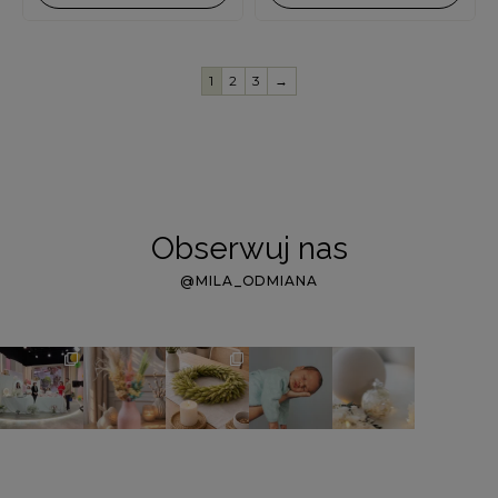
1
2
3
→
Obserwuj nas
@MILA_ODMIANA