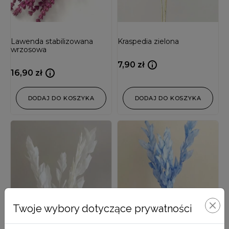
Lawenda stabilizowana
Kraspedia zielona
wrzosowa
7,90
zł
16,90
zł
DODAJ DO KOSZYKA
DODAJ DO KOSZYKA
Twoje wybory dotyczące prywatności