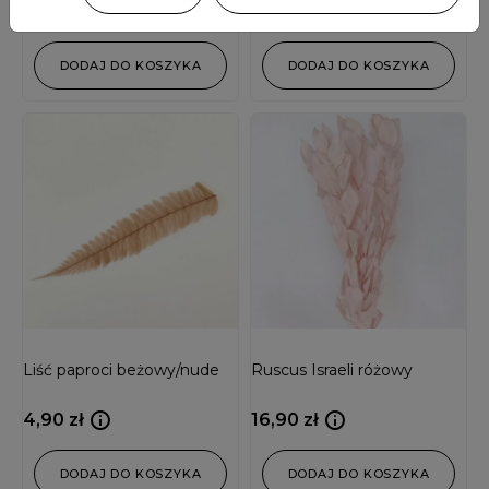
16,00
zł
DODAJ DO KOSZYKA
DODAJ DO KOSZYKA
Liść paproci beżowy/nude
Ruscus Israeli różowy
4,90
zł
16,90
zł
DODAJ DO KOSZYKA
DODAJ DO KOSZYKA