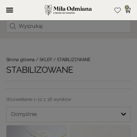
0
Strona główna
/
SKLEP
/ STABILIZOWANE
STABILIZOWANE
Wyświetlanie 1–12 z 36 wyników
Domyślnie