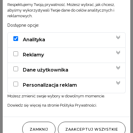
Respektujemy Twoją prywatność. Możesz wybrać, jak chcesz,
Ruscus israeli biały
Ruscus israeli niebieski
abyśmy wykorzystywali Twoje dane do celów analitycznych i
reklamowych.
16,90
zł
16,90
zł
Dostępne opcje:
DODAJ DO KOSZYKA
DODAJ DO KOSZYKA
Analityka
Reklamy
Dane użytkownika
Personalizacja reklam
Możesz zmienić swoje wybory w dowolnym momencie.
Dowiedz się więcej na stronie
Polityka Prywatności
.
Paproć stabilizowana
Róża wieczna biała
Leather lila róż
ZAMKNIJ
ZAAKCEPTUJ WSZYSTKIE
21,90
zł