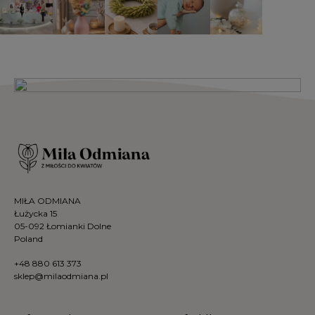
MIŁA ODMIANA
Łużycka 15
05-092 Łomianki Dolne
Poland
+48 880 613 373
sklep@milaodmiana.pl