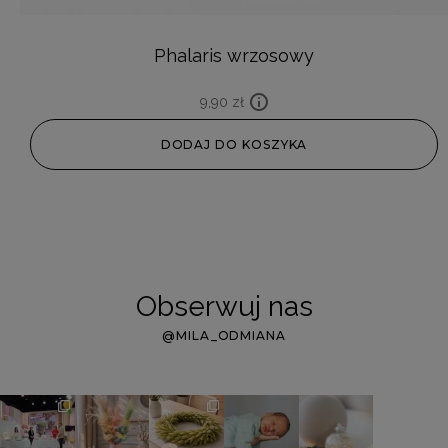
Phalaris wrzosowy
9,90
zł
DODAJ DO KOSZYKA
Obserwuj nas
@MILA_ODMIANA