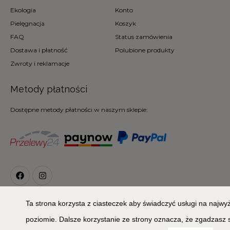
Ekologia
Konto
Pielęgnacja
Koszyk
FAQ
Status zamówienia
Dostawa i płatność
Polubione produkty
Zwroty i reklamacje
Metody płatności
Dostępne metody płatności w naszym sklepie:
Ta strona korzysta z ciasteczek aby świadczyć usługi na najw
© 2026
Copyright 2020 © MIŁA ODMIANA. All Rights Reserved
poziomie. Dalsze korzystanie ze strony oznacza, że zgadzasz 