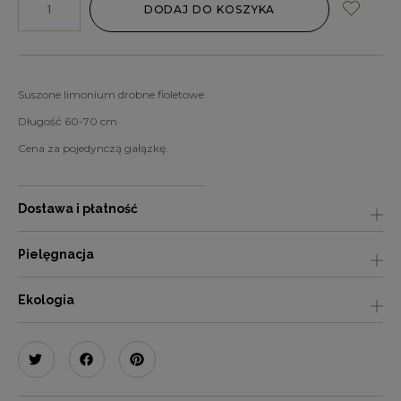
DODAJ DO KOSZYKA
Suszone limonium drobne fioletowe
Długość 60-70 cm
Cena za pojedynczą gałązkę.
Dostawa i płatność
Pielęgnacja
Ekologia