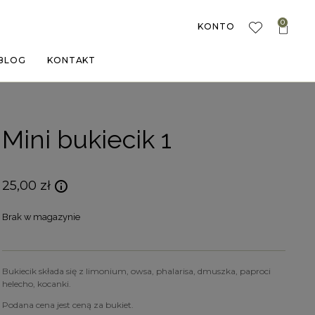
0
KONTO
BLOG
KONTAKT
Mini bukiecik 1
25,00
zł
Brak w magazynie
Bukiecik składa się z limonium, owsa, phalarisa, dmuszka, paproci
helecho, kocanki.
Podana cena jest ceną za bukiet.