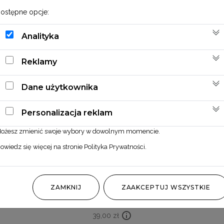
ostępne opcje:
Analityka
Reklamy
Dane użytkownika
Personalizacja reklam
ożesz zmienić swoje wybory w dowolnym momencie.
owiedz się więcej na stronie
Polityka Prywatności
.
Mini bukiecik ze strzałką 8
ZAMKNIJ
ZAAKCEPTUJ WSZYSTKIE
39,00
zł