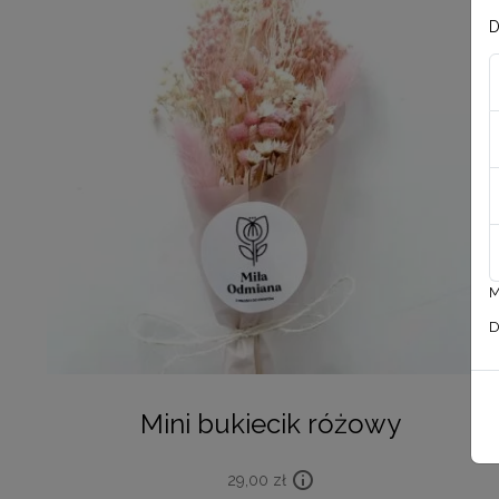
D
M
D
Mini bukiecik różowy
29,00
zł