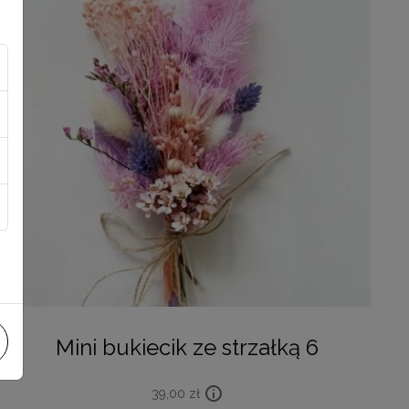
Mini bukiecik ze strzałką 6
39,00
zł