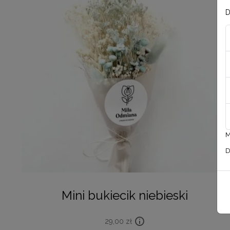
D
M
D
Mini bukiecik niebieski
29,00
zł