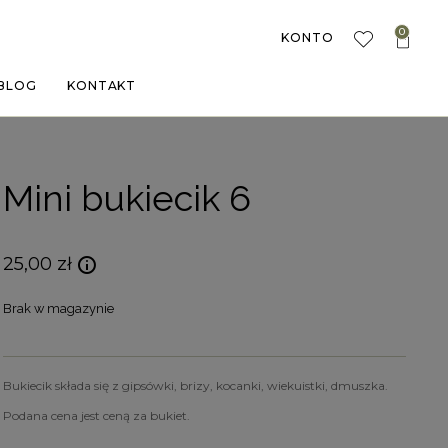
0
KONTO
BLOG
KONTAKT
Mini bukiecik 6
25,00
zł
Brak w magazynie
Bukiecik składa się z gipsówki, brizy, kocanki, wiekuistki, dmuszka.
Podana cena jest ceną za bukiet.