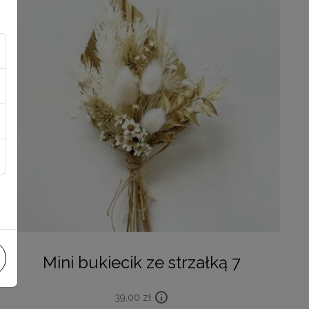
Mini bukiecik ze strzałką 7
39,00
zł