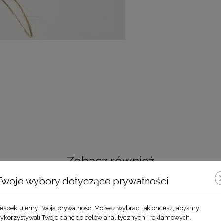
Zobacz również
Twoje wybory dotyczące prywatności
espektujemy Twoją prywatność. Możesz wybrać, jak chcesz, abyśmy
ykorzystywali Twoje dane do celów analitycznych i reklamowych.