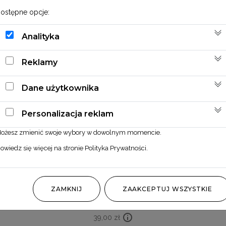
ostępne opcje:
Analityka
Reklamy
Dane użytkownika
Personalizacja reklam
ożesz zmienić swoje wybory w dowolnym momencie.
owiedz się więcej na stronie
Polityka Prywatności
.
Mini bukiecik ze strzałką 13
ZAMKNIJ
ZAAKCEPTUJ WSZYSTKIE
39,00
zł