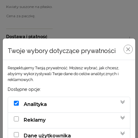
Kwiaty suszone na płasko.
Cena za paczkę.
Dostawa i płatność
Twoje wybory dotyczące prywatności
Pielęgnacja
Respektujemy Twoją prywatność. Możesz wybrać, jak chcesz,
Ekologia
abyśmy wykorzystywali Twoje dane do celów analitycznych i
reklamowych.
Dostępne opcje:
Analityka
Zestaw zawiera 30 sztuk pojedynczych suszonych kwiatów na
płasko.
Reklamy
Dane użytkownika